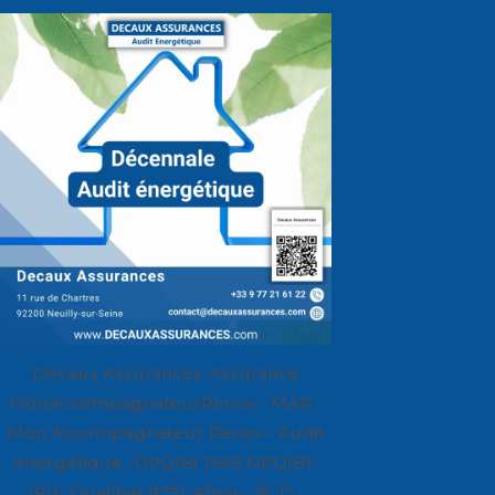
Decaux Assurances-Assurance
MonAccompagnateurRenov - MAR -
Mon Accompagnateur Renov - Audit
énergétique -OPQIBI 1905 OPQIBI-
1911- Qualibat 8731-Afnor - RCD -